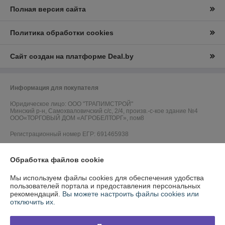
Полная версия сайта
Политика обработки cookies
Сайт создан на платформе Deal.by
Информация для покупателя
Юридическое лицо:
ООО "ТРАПИМСТРОЙ"
Минский р-н, Самохваловичский с/с, 2/4, произв.-с-кое здание №4
ООО«ТОРГОВЫЙ ДОМ «АГРОБЕЛТОРГ», пом8
Регистрационный номер ЕГР: 691465938
УНП: 691465938
Обработка файлов cookie
Регистрационный орган: Минский райсполком
Мы используем файлы cookies для обеспечения удобства
Дата регистрации компании: 04.12.2013
пользователей портала и предоставления персональных
рекомендаций.
Вы можете настроить файлы cookies или
Ссылка на свидетельство/лицензию
отключить их.
Ссылка на свидетельство/лицензию