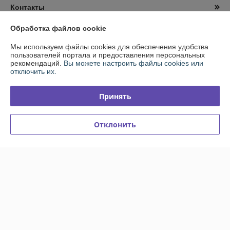
Контакты
Обработка файлов cookie
Доставка и оплата
Мы используем файлы cookies для обеспечения удобства
пользователей портала и предоставления персональных
График работы
рекомендаций.
Вы можете настроить файлы cookies или
отключить их.
Полная версия сайта
Принять
Политика обработки cookies
Отклонить
Сайт создан на платформе Deal.by
Информация для покупателя
Юридическое лицо:
ООО "ТРАПИМСТРОЙ"
Минский р-н, Самохваловичский с/с, 2/4, произв.-с-кое здание №4
ООО«ТОРГОВЫЙ ДОМ «АГРОБЕЛТОРГ», пом8
Регистрационный номер ЕГР: 691465938
УНП: 691465938